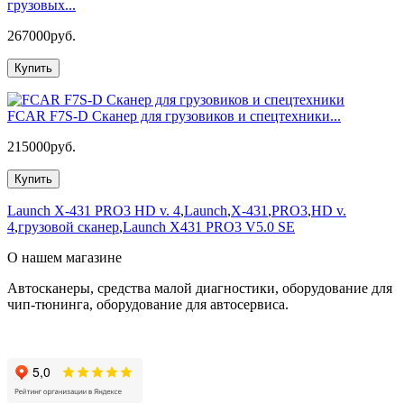
грузовых...
267000руб.
Купить
FCAR F7S-D Сканер для грузовиков и спецтехники...
215000руб.
Купить
Launch X-431 PRO3 HD v. 4
,
Launch
,
X-431
,
PRO3
,
HD v.
4
,
грузовой сканер
,
Launch X431 PRO3 V5.0 SE
О нашем магазине
Автосканеры, средства малой диагностики, оборудование для
чип-тюнинга, оборудование для автосервиса.