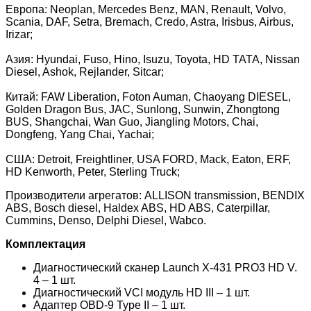
Европа: Neoplan, Mercedes Benz, MAN, Renault, Volvo,
Scania, DAF, Setra, Bremach, Credo, Astra, Irisbus, Airbus,
Irizar;
Азия: Hyundai, Fuso, Hino, Isuzu, Toyota, HD TATA, Nissan
Diesel, Ashok, Rejlander, Sitcar;
Китай: FAW Liberation, Foton Auman, Chaoyang DIESEL,
Golden Dragon Bus, JAC, Sunlong, Sunwin, Zhongtong
BUS, Shangchai, Wan Guo, Jiangling Motors, Chai,
Dongfeng, Yang Chai, Yachai;
США: Detroit, Freightliner, USA FORD, Mack, Eaton, ERF,
HD Kenworth, Peter, Sterling Truck;
Производители агрегатов: ALLISON transmission, BENDIX
ABS, Bosch diesel, Haldex ABS, HD ABS, Caterpillar,
Cummins, Denso, Delphi Diesel, Wabco.
Комплектация
Диагностический сканер Launch X-431 PRO3 HD V.
4 – 1 шт.
Диагностический VCI модуль HD III – 1 шт.
Адаптер OBD-9 Type II – 1 шт.