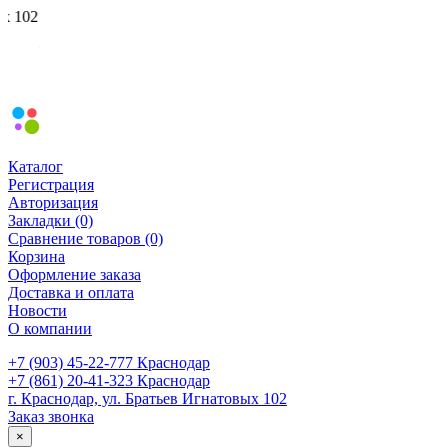
В
Каталог
Регистрация
Авторизация
Закладки (0)
Сравнение товаров (0)
Корзина
Оформление заказа
Доставка и оплата
Новости
О компании
+7 (903) 45-22-777 Краснодар
+7 (861) 20-41-323 Краснодар
г. Краснодар, ул. Братьев Игнатовых 102
Заказ звонка
×